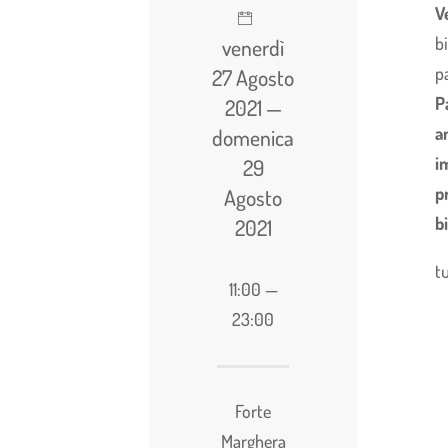
V
b
venerdì
pa
27 Agosto
P
2021 —
a
domenica
i
29
p
Agosto
b
2021
t
11:00 —
23:00
Forte
Marghera