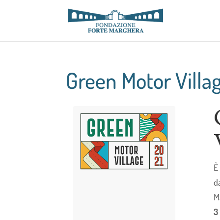
Green Motor Villa
È
d
M
3