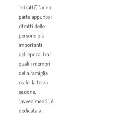
“ritratti”, fanno
parte appunto i
ritratti delle
persone più
importanti
dell’epoca, tra i
quali i membri
della famiglia
reale; la terza
sezione,
“avvenimenti”, è
dedicata a
fotografie di
attualità e offre
un campionario