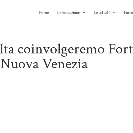
Home
La Fondazione
Le attività
Fort
lta coinvolgeremo For
 Nuova Venezia