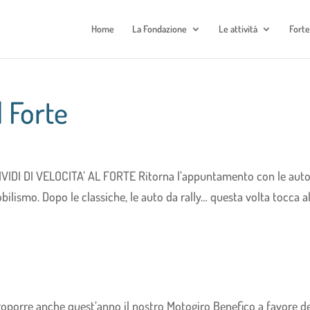
Home
La Fondazione
Le attività
Fort
l Forte
RIVIDI DI VELOCITA’ AL FORTE Ritorna l’appuntamento con le aut
ilismo. Dopo le classiche, le auto da rally… questa volta tocca al
proporre anche quest’anno il nostro Motogiro Benefico a favore de