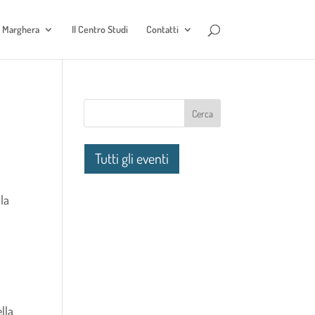
e Marghera
Il Centro Studi
Contatti
Tutti gli eventi
o
la
lla